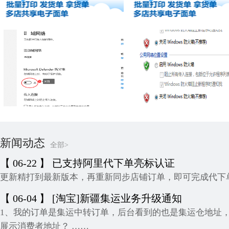
精打教程(247)抖音无店铺续费电
精打教程(246)抖音无店
子面单授权
子面单授权
精打快递单打印软件教程
精打快递单打印软
windows10关闭防火墙
windows7关闭防火墙
精打热门
精打热
FAQ
新闻动态
全部>
【 06-22 】 已支持阿里代下单亮标认证
更新精打到最新版本，再重新同步店铺订单，即可完成代下
【 06-04 】 [淘宝]新疆集运业务升级通知
1、我的订单是集运中转订单，后台看到的也是集运仓地址
展示消费者地址？ ……